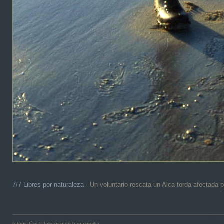
7/7 Libres por naturaleza
- Un voluntario rescata un Alca torda afectada 
fotografías © felix grande bagazgoitia